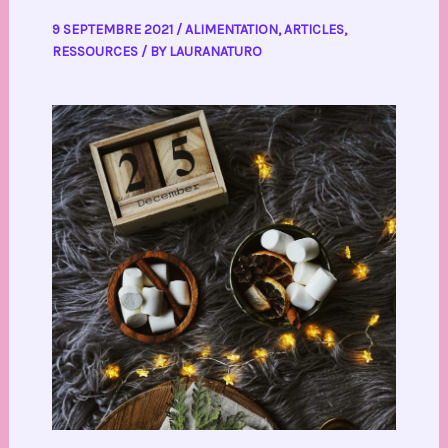
9 SEPTEMBRE 2021
/
ALIMENTATION
,
ARTICLES
,
RESSOURCES
/ BY
LAURANATURO