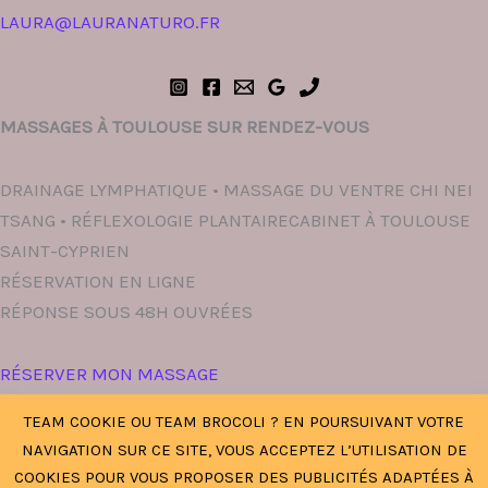
LAURA@LAURANATURO.FR
MASSAGES À TOULOUSE SUR RENDEZ-VOUS
DRAINAGE LYMPHATIQUE • MASSAGE DU VENTRE CHI NEI
TSANG • RÉFLEXOLOGIE PLANTAIRECABINET À TOULOUSE
SAINT-CYPRIEN
RÉSERVATION EN LIGNE
RÉPONSE SOUS 48H OUVRÉES
RÉSERVER MON MASSAGE
TEAM COOKIE OU TEAM BROCOLI ? EN POURSUIVANT VOTRE
NAVIGATION SUR CE SITE, VOUS ACCEPTEZ L’UTILISATION DE
COOKIES POUR VOUS PROPOSER DES PUBLICITÉS ADAPTÉES À